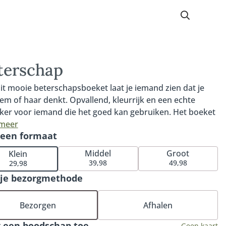
terschap
it mooie beterschapsboeket laat je iemand zien dat je
em of haar denkt. Opvallend, kleurrijk en een echte
ker voor iemand die het goed kan gebruiken. Het boeket
 een prachtige roos, mooie gerbera en de opvallende
 meer
 een formaat
onia. Ons Beterschap boeket is voor niets één van onze
ellers en perfect om iemand een hart onder de riem te
Middel
Groot
Klein
n. Tip: bestel een bijpassende vaas of ga voor onze
39,98
49,98
29,98
uze bonbons of heerlijke chocolade.
 je bezorgmethode
Bezorgen
Afhalen
 een boodschap toe
Geen kaart