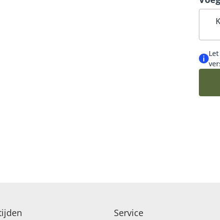
K
Let
ver
ijden
Service