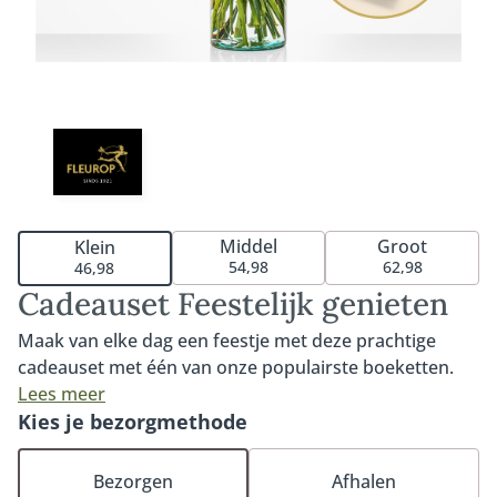
Middel
Groot
Klein
54,98
62,98
46,98
Cadeauset Feestelijk genieten
Maak van elke dag een feestje met deze prachtige
cadeauset met één van onze populairste boeketten.
Warm, liefdevol en met de mooiste bloemen van dit
Lees meer
moment. Het boeket wordt bezorgd inclusief onze
Kies je bezorgmethode
handgemaakte bonbons in luxe giftset. Deze 9
bonbons zijn gevuld met een romige en zachte
Bezorgen
Afhalen