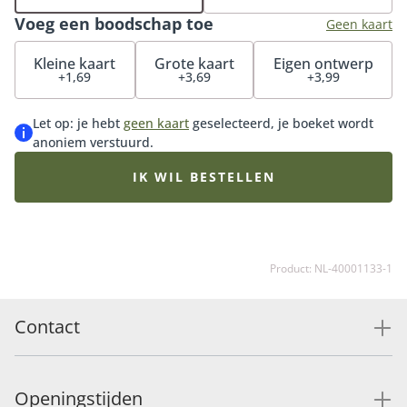
pralinévulling in de smaken pecan, amandel,
Voeg een boodschap toe
hazelnoot, pistache en cashew. Een ware must voor de
Geen kaart
echte bloemen- en chocoladeliefhebber.
Kleine kaart
Grote kaart
Eigen ontwerp
+1,69
+3,69
+3,99
Let op: je hebt
geen kaart
geselecteerd, je boeket wordt
anoniem verstuurd.
IK WIL BESTELLEN
Product: NL-40001133-1
Contact
Openingstijden